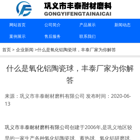
上一篇：
耐火球详细讲解
下一篇：
蓄热球和耐火球一样吗？
网站首页
公司简介
产品展示
新闻动态
案例展示
售后服务
联系我们
联系我们
首页
>
企业新闻
>什么是氧化铝陶瓷球，丰泰厂家为你解答
15670615091
什么是氧化铝陶瓷球，丰泰厂家为你解
答
巩义市丰泰耐材磨料有限公司
来源：巩义市丰泰耐材磨料有限公司
发布时间：2020-06-
13
巩义市丰泰耐材磨料有限公司
创建于2006年,是巩义地区较
早的一家生产各种氧化铝陶瓷球、蓄热球、氧化铝研磨球、