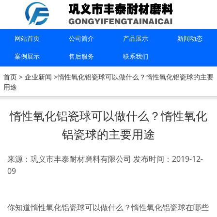
上一篇：
什么是惰性氧化铝瓷球？惰性氧化铝瓷球的简介
下一篇：
惰性氧化铝瓷球的密度是多少？惰性氧化铝瓷球的
网站首页
公司简介
产品展示
新闻动态
理化指标
案例展示
售后服务
联系我们
首页
>
企业新闻
>惰性氧化铝瓷球可以做什么？惰性氧化铝瓷球的主要
联系我们
用途
15670615091
惰性氧化铝瓷球可以做什么？惰性氧化
铝瓷球的主要用途
巩义市丰泰耐材磨料有限公司
来源：巩义市丰泰耐材磨料有限公司
发布时间：2019-12-
09
你知道惰性氧化铝瓷球可以做什么？惰性氧化铝瓷球在哪些