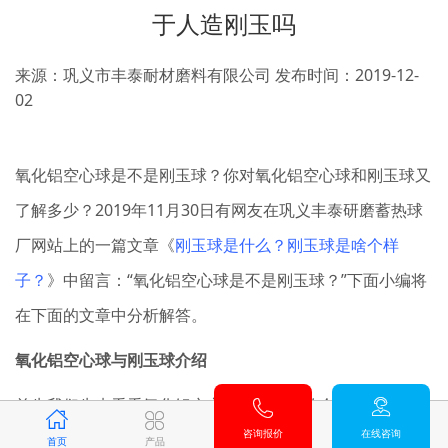
于人造刚玉吗
来源：巩义市丰泰耐材磨料有限公司
发布时间：2019-12-
02
氧化铝空心球是不是刚玉球？你对氧化铝空心球和刚玉球又
了解多少？2019年11月30日有网友在巩义丰泰研磨蓄热球
厂网站上的一篇文章《
刚玉球是什么？刚玉球是啥个样
子？
》中留言：“氧化铝空心球是不是刚玉球？”下面小编将
在下面的文章中分析解答。
氧化铝空心球
与
刚玉球
介绍
首先我们先来看看氧化铝空心球和刚玉球的介绍，之前我们
咨询报价
在线咨询
已经了解过了
刚玉球是什么
，下面我们就主要说下氧化铝空
首页
产品