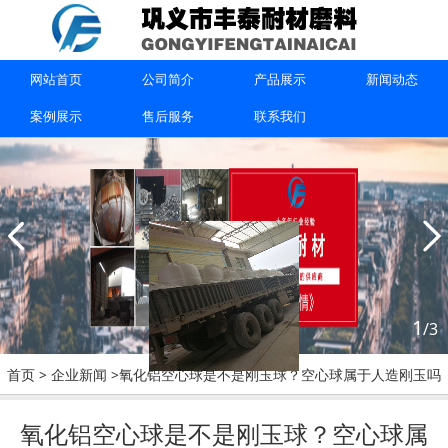
上一篇：
刚玉球与氧化铝球有区别吗？刚玉球与氧化铝球区
别是什么？
网站首页
公司简介
产品展示
新闻动态
下一篇：
研磨球怎么用?如何在球磨机里使用陶瓷研磨球？
案例展示
售后服务
联系我们
联系我们
1
/3
首页
>
企业新闻
>氧化铝空心球是不是刚玉球？空心球属于人造刚玉吗
15670615091
氧化铝空心球是不是刚玉球？空心球属
巩义市丰泰耐材磨料有限公司