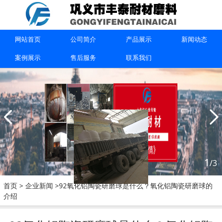
上一篇：
河南氧化铝研磨球生产厂家的批发价格是多少？
下一篇：
陶瓷研磨球生产厂家告诉你用什么工艺增加陶瓷研
网站首页
公司简介
产品展示
新闻动态
磨球质量稳定性
案例展示
售后服务
联系我们
联系我们
1
/3
首页
>
企业新闻
>92氧化铝陶瓷研磨球是什么？氧化铝陶瓷研磨球的
介绍
15670615091
巩义市丰泰耐材磨料有限公司