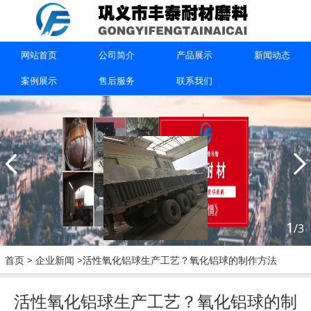
上一篇：没有了
下一篇：
浸渍氧化铝吸附剂使用的时候注意事项是什么呢？
网站首页
公司简介
产品展示
新闻动态
案例展示
售后服务
联系我们
联系我们
1
/3
15670615091
首页
>
企业新闻
>活性氧化铝球生产工艺？氧化铝球的制作方法
巩义市丰泰耐材磨料有限公司
活性氧化铝球生产工艺？氧化铝球的制