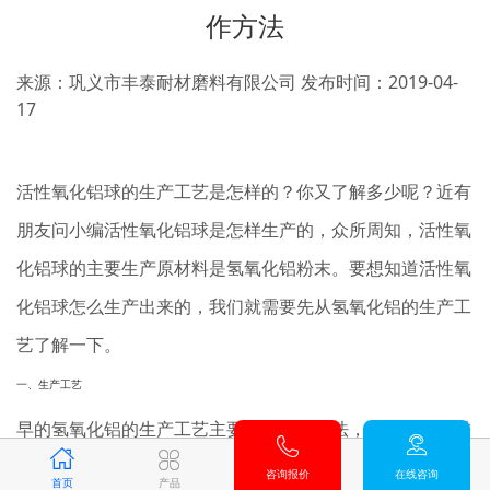
作方法
来源：巩义市丰泰耐材磨料有限公司
发布时间：2019-04-
17
活性氧化铝球的生产工艺是怎样的？你又了解多少呢？近有
朋友问小编活性氧化铝球是怎样生产的，众所周知，活性氧
化铝球的主要生产原材料是氢氧化铝粉末。要想知道活性氧
化铝球怎么生产出来的，我们就需要先从氢氧化铝的生产工
艺了解一下。
一、生产工艺
早的氢氧化铝的生产工艺主要是苏打烧结法，后来发展改进
出现拜耳法、碱石灰烧结法、碳酸氢铵法等。目前拜耳法流
咨询报价
在线咨询
首页
产品