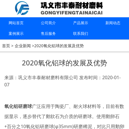
上一篇：
刚玉球价格和厂家的介绍
下一篇：
研磨球的工艺和用途
网站首页
公司简介
产品展示
新闻动态
案例展示
售后服务
联系我们
联系我们
首页
>
企业新闻
>2020氧化铝球的发展及优势
15670615091
2020氧化铝球的发展及优势
巩义市丰泰耐材磨料有限公司
来源：巩义市丰泰耐材磨料有限公司
发布时间：2020-01-
07
氧化铝研磨球
广泛应用于陶瓷厂、耐火球材料等，目前有数
据显示，逐步替代了鹅软石为介质的研磨球。使用鹅卵石
+百分之10氧化铝研磨球(φ35mm)研磨稀泥，对比只用鹅卵