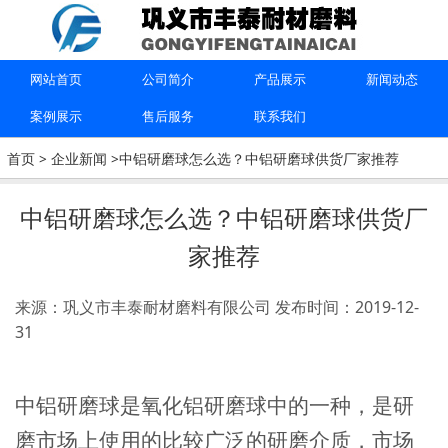
上一篇：
研磨球有哪些种类，它的分类和特点是什么？
下一篇：
影响氧化铝球质量好坏的因素有哪些？氧化铝球质
网站首页
公司简介
产品展示
新闻动态
量差异的原因
案例展示
售后服务
联系我们
首页
>
企业新闻
>中铝研磨球怎么选？中铝研磨球供货厂家推荐
联系我们
中铝研磨球怎么选？中铝研磨球供货厂
15670615091
家推荐
巩义市丰泰耐材磨料有限公司
来源：巩义市丰泰耐材磨料有限公司
发布时间：2019-12-
31
中铝研磨球是氧化铝研磨球中的一种，是研
磨市场上使用的比较广泛的研磨介质，市场