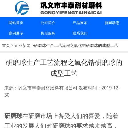
上一篇：
陶瓷石英砂氧化铝研磨球的生产方法
下一篇：
郑州陶瓷球厂家告诉你陶瓷球研磨流程是什么样的
网站首页
公司简介
产品展示
新闻动态
案例展示
售后服务
联系我们
联系我们
首页
>
企业新闻
>研磨球生产工艺流程之氧化锆研磨球的成型工艺
15670615091
研磨球生产工艺流程之氧化锆研磨球的
成型工艺
巩义市丰泰耐材磨料有限公司
来源：巩义市丰泰耐材磨料有限公司
发布时间：2019-12-
30
研磨球
在研磨市场上备受人们的喜爱，随着
工业的发展人们对研磨球的要求越来越高，