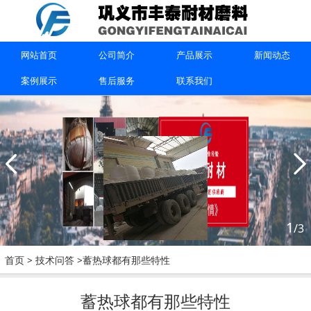
上一篇：
工业炉的蓄热球燃烧系统选用
下一篇：
耐火球的用途和理化指标
网站首页
公司简介
产品展示
新闻动态
案例展示
售后服务
联系我们
联系我们
1
/3
15670615091
首页
>
技术问答
>蓄热球都有那些特性
巩义市丰泰耐材磨料有限公司
蓄热球都有那些特性