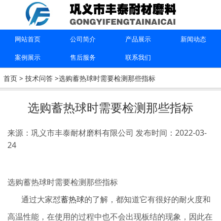
上一篇：
简述耐火球都有哪些特点
下一篇：
分子筛的主要成分是什么
网站首页
公司简介
产品展示
新闻动态
案例展示
售后服务
联系我们
联系我们
首页
>
技术问答
>选购蓄热球时需要检测那些指标
15670615091
选购蓄热球时需要检测那些指标
巩义市丰泰耐材磨料有限公司
来源：巩义市丰泰耐材磨料有限公司
发布时间：2022-03-
24
选购蓄热球时需要检测那些指标
通过大家怼
蓄热球
的了解，都知道它有很好的耐火度和
高温性能，在使用的过程中也不会出现板结的现象，因此在