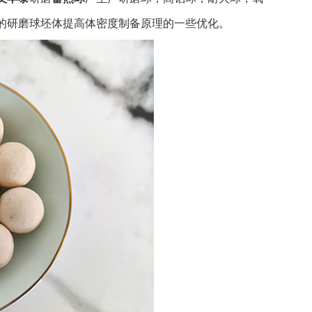
的研磨球坯体提高体密度制备原理的一些优化。