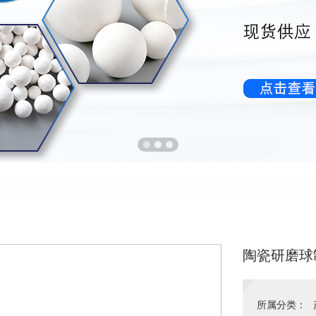
陶瓷研磨球
所属分类：