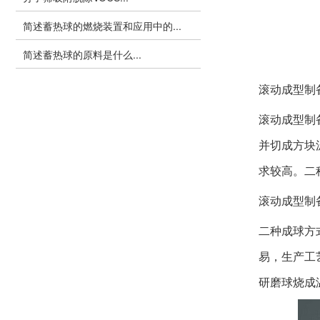
简述蓄热球的燃烧装置和应用中的...
简述蓄热球的原料是什么...
滚动成型制
滚动成型制
并切成方块
求较高。二
滚动成型制
二种成球方
易，生产工
研磨球烧成