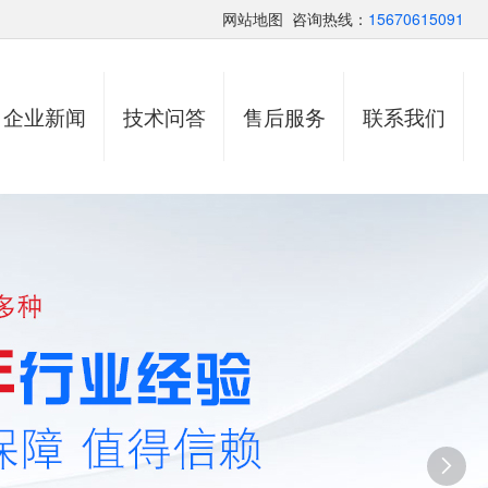
网站地图
咨询热线：
15670615091
企业新闻
技术问答
售后服务
联系我们
