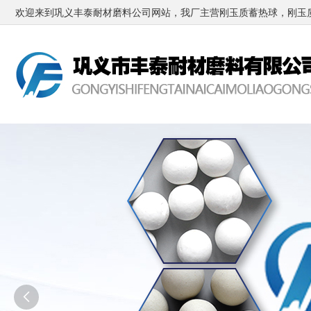
欢迎来到巩义丰泰耐材磨料公司网站，我厂主营刚玉质蓄热球，刚玉
