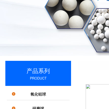
产品系列
PRODUCT
氧化铝球
研磨球