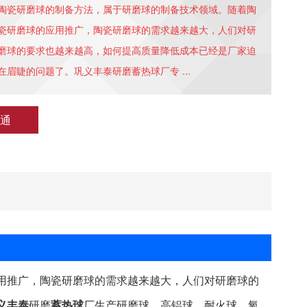
陶瓷研磨球的制备方法，属于研磨球的制备技术领域。随着陶
瓷研磨球的应用推广，陶瓷研磨球的需求越来越大，人们对研
磨球的要求也越来越高，如何提高质量降低成本已经是厂家迫
在眉睫的问题了。巩义丰泰研磨蓄热球厂专 ...
通
用推广，陶瓷研磨球的需求越来越大，人们对研磨球的
义丰泰
研磨
蓄热球
厂生产研磨球，高铝球，耐火球，氧